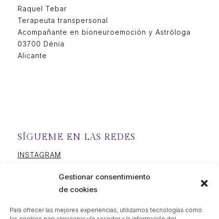
Raquel Tebar
Terapeuta transpersonal
Acompañante en bioneuroemoción y Astróloga
03700 Dénia
Alicante
SÍGUEME EN LAS REDES
INSTAGRAM
FACEBOOK
Gestionar consentimiento
YOUTUBE
de cookies
Para ofrecer las mejores experiencias, utilizamos tecnologías como
las cookies para almacenar y/o acceder a la información del